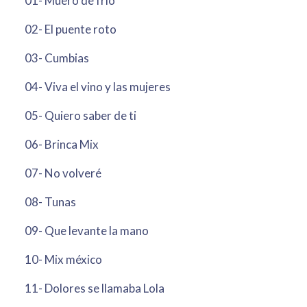
01- Muero de frío
02- El puente roto
03- Cumbias
04- Viva el vino y las mujeres
05- Quiero saber de ti
06- Brinca Mix
07- No volveré
08- Tunas
09- Que levante la mano
10- Mix méxico
11- Dolores se llamaba Lola