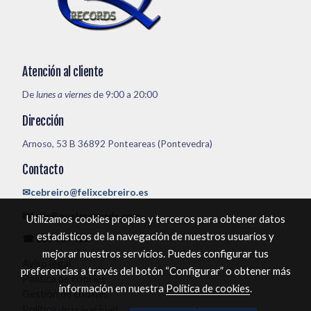
Atención al cliente
De
lunes a viernes
de 9:00 a 20:00
Dirección
Arnoso, 53 B 36892 Ponteareas (Pontevedra)
Contacto
✉cebreiro@felixcebreiro.es
✉felix@quelarecords.com
Utilizamos cookies propias y terceros para obtener datos
estadísticos de la navegación de nuestros usuarios y
☎ 609 609 922
mejorar nuestros servicios. Puedes configurar tus
Aviso legal
preferencias a través del botón “Configurar” o obtener más
Política de cookies
información en nuestra
Política de cookies
.
Gestión de cookies
Política de privacidad