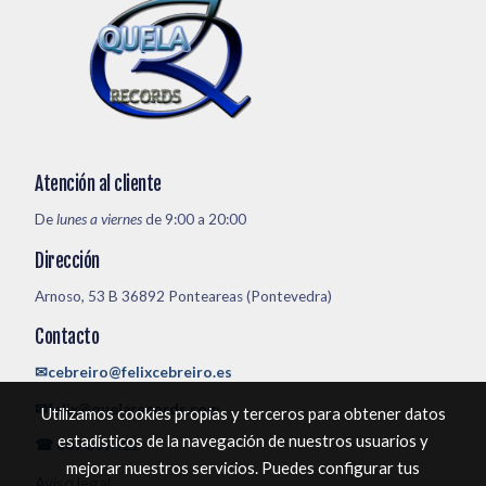
Atención al cliente
De
lunes a viernes
de 9:00 a 20:00
Dirección
Arnoso, 53 B 36892 Ponteareas (Pontevedra)
Contacto
✉cebreiro@felixcebreiro.es
✉felix@quelarecords.com
Utilizamos cookies propias y terceros para obtener datos
estadísticos de la navegación de nuestros usuarios y
☎ 609 609 922
mejorar nuestros servicios. Puedes configurar tus
Aviso legal