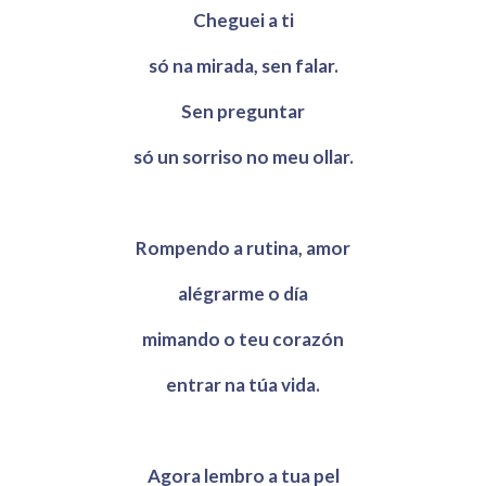
Cheguei a ti
só na mirada, sen falar.
Sen preguntar
só un sorriso no meu ollar.
Rompendo a rutina, amor
alégrarme o día
mimando o teu corazón
entrar na túa vida.
Agora lembro a tua pel