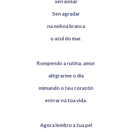
sen avisar
Sen agradar
na neboa branca
o azul do mar.
Rompendo a rutina, amor
alégrarme o día
mimando o teu corazón
entrar na túa vida.
Agora lembro a tua pel