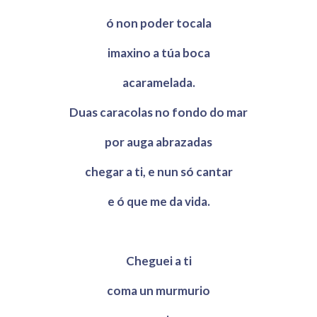
ó non poder tocala
imaxino a túa boca
acaramelada.
Duas caracolas no fondo do mar
por auga abrazadas
chegar a ti, e nun só cantar
e ó que me da vida.
Cheguei a ti
coma un murmurio