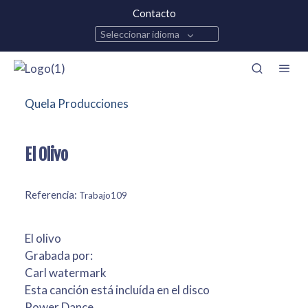
Contacto
Seleccionar idioma
Quela Producciones
El Olivo
Referencia:
Trabajo109
El olivo
Grabada por:
Carl watermark
Esta canción está incluída en el disco
Power Dance