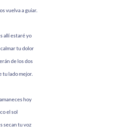
os vuelva a guiar.
s allí estaré yo
calmar tu dolor
erán de los dos
 tu lado mejor.
o amaneces hoy
co el sol
s secan tu voz