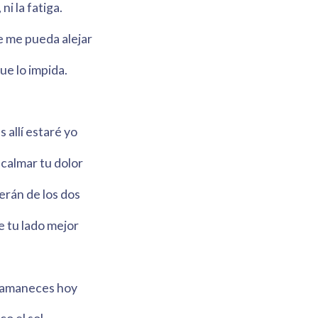
 ni la fatiga.
 me pueda alejar
ue lo impida.
s allí estaré yo
calmar tu dolor
erán de los dos
e tu lado mejor
o amaneces hoy