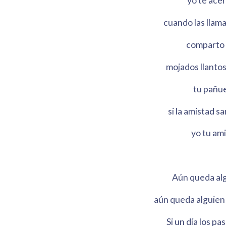
yo te acer
cuando las llama
comparto t
mojados llantos
tu pañue
si la amistad s
yo tu ami
Aún queda alg
aún queda alguien 
Si un día los pa