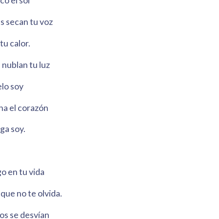
co el sol
s secan tu voz
u calor.
 nublan tu luz
lo soy
ana el corazón
ga soy.
o en tu vida
que no te olvida.
sos se desvían