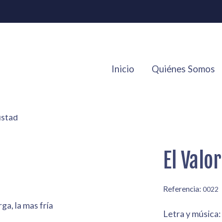
Inicio
Quiénes Somos
istad
El Valo
Referencia:
0022
ga, la mas fría
Letra y música: