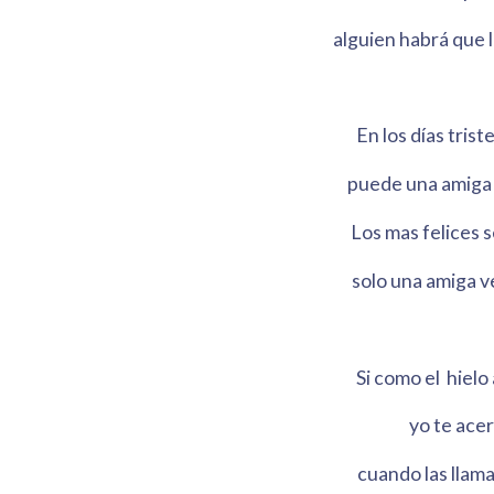
alguien habrá que l
En los días triste
puede una amiga 
Los mas felices s
solo una amiga ve
Si como el hiel
yo te acer
cuando las llama