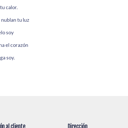
u calor.
 nublan tu luz
lo soy
ana el corazón
ga soy.
ón al cliente
Dirección