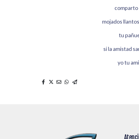
comparto t
mojados llantos
tu pañue
si la amistad s
yo tu ami
Atenci