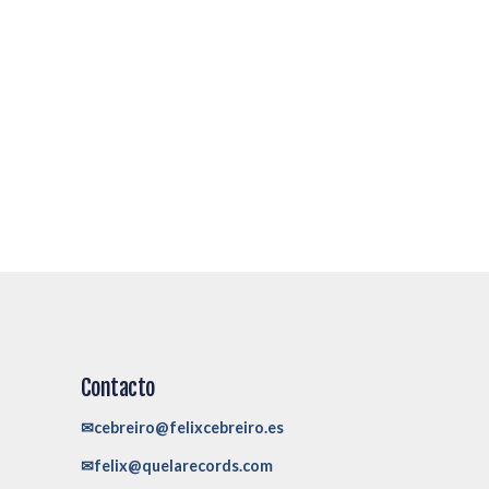
Contacto
✉cebreiro@felixcebreiro.es
✉felix@quelarecords.com