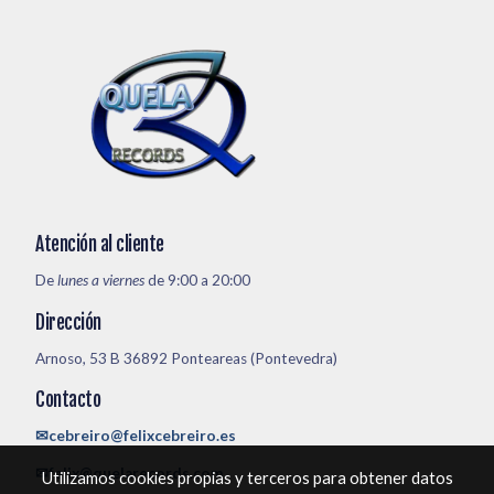
Atención al cliente
De
lunes a viernes
de 9:00 a 20:00
Dirección
Arnoso, 53 B 36892 Ponteareas (Pontevedra)
Contacto
✉cebreiro@felixcebreiro.es
✉felix@quelarecords.com
Utilizamos cookies propias y terceros para obtener datos