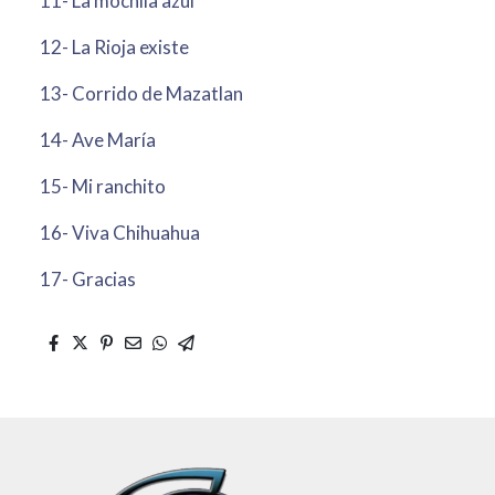
11- La mochila azul
12- La Rioja existe
13- Corrido de Mazatlan
14- Ave María
15- Mi ranchito
16- Viva Chihuahua
17- Gracias