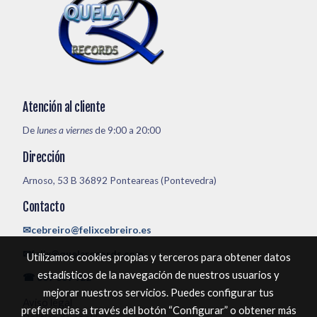
Atención al cliente
De
lunes a viernes
de 9:00 a 20:00
Dirección
Arnoso, 53 B 36892 Ponteareas (Pontevedra)
Contacto
✉cebreiro@felixcebreiro.es
✉felix@quelarecords.com
Utilizamos cookies propias y terceros para obtener datos
estadísticos de la navegación de nuestros usuarios y
☎ 609 609 922
mejorar nuestros servicios. Puedes configurar tus
Aviso legal
preferencias a través del botón “Configurar” o obtener más