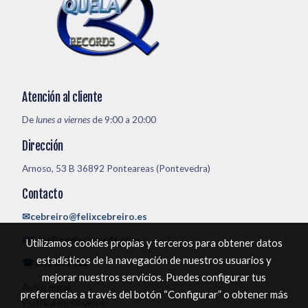
Atención al cliente
De
lunes a viernes
de 9:00 a 20:00
Dirección
Arnoso, 53 B 36892 Ponteareas (Pontevedra)
Contacto
✉cebreiro@felixcebreiro.es
✉felix@quelarecords.com
Utilizamos cookies propias y terceros para obtener datos
estadísticos de la navegación de nuestros usuarios y
☎ 609 609 922
mejorar nuestros servicios. Puedes configurar tus
Aviso legal
preferencias a través del botón “Configurar” o obtener más
Política de cookies