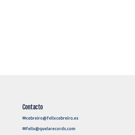
Contacto
✉cebreiro@felixcebreiro.es
✉felix@quelarecords.com