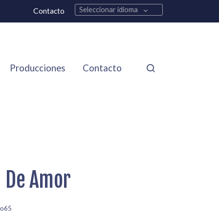
Seleccionar idioma
Contacto
Producciones
Contacto
a De Amor
jo65