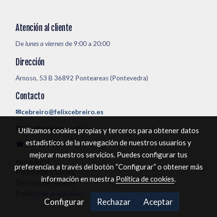
Atención al cliente
De
lunes a viernes
de 9:00 a 20:00
Dirección
Arnoso, 53 B 36892 Ponteareas (Pontevedra)
Contacto
✉cebreiro@felixcebreiro.es
✉felix@quelarecords.com
Utilizamos cookies propias y terceros para obtener datos
estadísticos de la navegación de nuestros usuarios y
☎ 609 609 922
mejorar nuestros servicios. Puedes configurar tus
Aviso legal
preferencias a través del botón “Configurar” o obtener más
Política de cookies
información en nuestra
Política de cookies
.
Gestión de cookies
Política de privacidad
Configurar
Rechazar
Aceptar