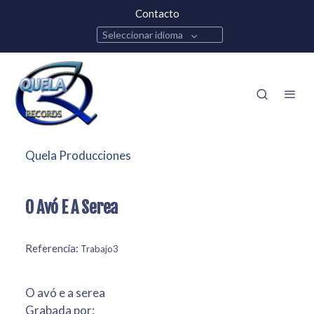
Contacto
Seleccionar idioma
Quela Producciones
O Avó E A Serea
Referencia:
Trabajo3
O avó e a serea
Grabada por: