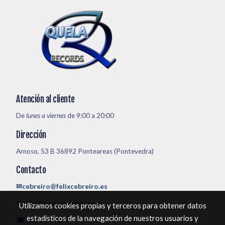
Atención al cliente
De
lunes a viernes
de 9:00 a 20:00
Dirección
Arnoso, 53 B 36892 Ponteareas (Pontevedra)
Contacto
✉cebreiro@felixcebreiro.es
✉felix@quelarecords.com
Utilizamos cookies propias y terceros para obtener datos
estadísticos de la navegación de nuestros usuarios y
☎ 609 609 922