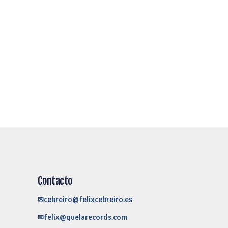
Contacto
✉cebreiro@felixcebreiro.es
✉felix@quelarecords.com