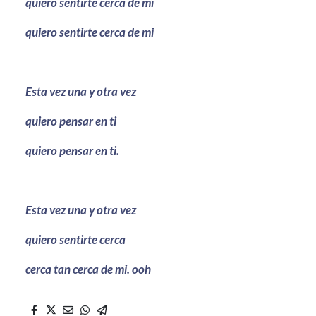
quiero sentirte cerca de mi
quiero sentirte cerca de mi
Esta vez una y otra vez
quiero pensar en ti
quiero pensar en ti.
Esta vez una y otra vez
quiero sentirte cerca
cerca tan cerca de mi. ooh