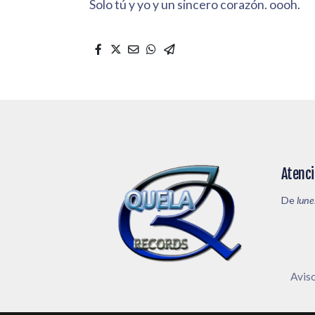
Solo tú y yo y un sincero corazón. oooh.
Atenci
De
lune
Aviso