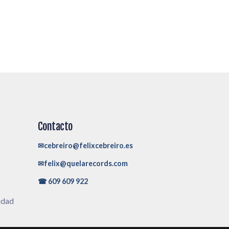
Contacto
✉cebreiro@felixcebreiro.es
✉felix@quelarecords.com
☎ 609 609 922
cidad