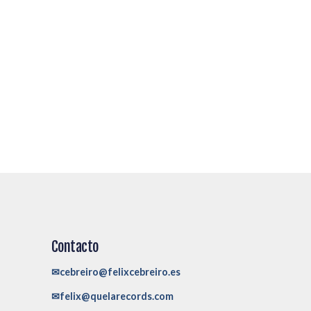
Contacto
✉cebreiro@felixcebreiro.es
✉felix@quelarecords.com