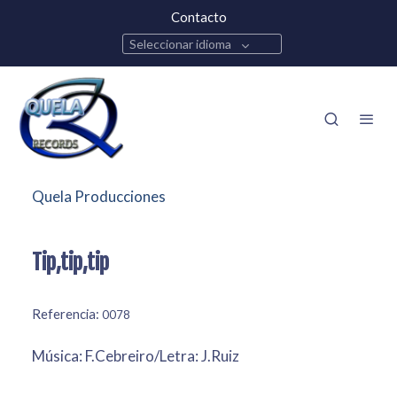
Contacto
Seleccionar idioma
Quela Producciones
Tip,tip,tip
Referencia:
0078
Música: F.Cebreiro/Letra: J.Ruiz