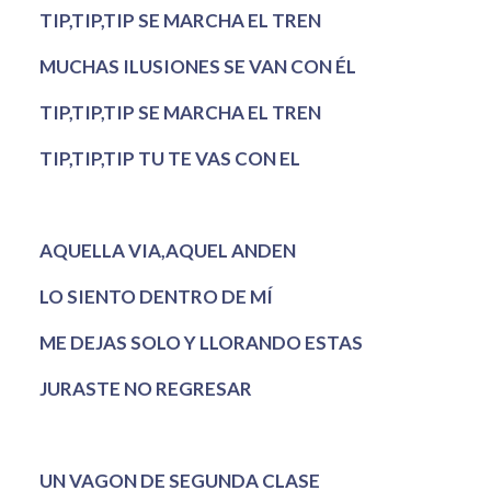
TIP,TIP,TIP SE MARCHA EL TREN
MUCHAS ILUSIONES SE VAN CON ÉL
TIP,TIP,TIP SE MARCHA EL TREN
TIP,TIP,TIP TU TE VAS CON EL
AQUELLA VIA,AQUEL ANDEN
LO SIENTO DENTRO DE MÍ
ME DEJAS SOLO Y LLORANDO ESTAS
JURASTE NO REGRESAR
UN VAGON DE SEGUNDA CLASE